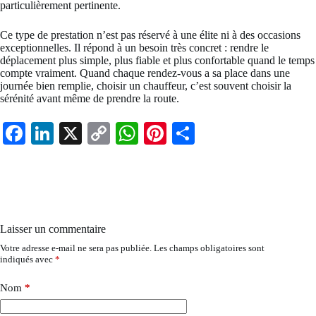
particulièrement pertinente.
Ce type de prestation n’est pas réservé à une élite ni à des occasions
exceptionnelles. Il répond à un besoin très concret : rendre le
déplacement plus simple, plus fiable et plus confortable quand le temps
compte vraiment. Quand chaque rendez-vous a sa place dans une
journée bien remplie, choisir un chauffeur, c’est souvent choisir la
sérénité avant même de prendre la route.
Fa
Li
X
C
W
Pi
Pa
ce
nk
op
ha
nt
rt
bo
ed
y
ts
er
ag
ok
In
Li
A
es
er
nk
pp
t
Laisser un commentaire
Votre adresse e-mail ne sera pas publiée.
Les champs obligatoires sont
indiqués avec
*
Nom
*