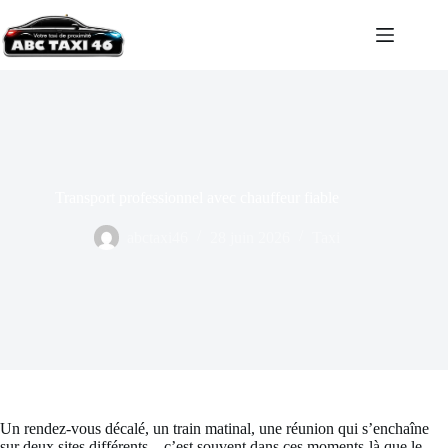
Passer
au
contenu
Transport professionnel avec chauffeur fiable
abctaxi46
28 juin 2026
Taxi
Un rendez-vous décalé, un train matinal, une réunion qui s’enchaîne
sur deux sites différents – c’est souvent dans ces moments-là que le