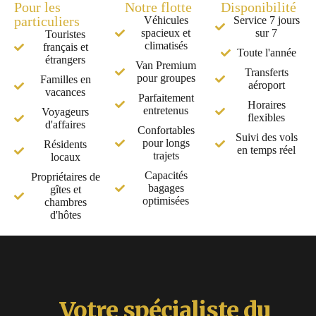
Pour les
Notre flotte
Disponibilité
particuliers
Véhicules
Service 7 jours
spacieux et
sur 7
Touristes
climatisés
français et
Toute l'année
étrangers
Van Premium
Transferts
pour groupes
Familles en
aéroport
vacances
Parfaitement
Horaires
entretenus
Voyageurs
flexibles
d'affaires
Confortables
Suivi des vols
pour longs
Résidents
en temps réel
trajets
locaux
Capacités
Propriétaires de
bagages
gîtes et
optimisées
chambres
d'hôtes
Votre spécialiste du