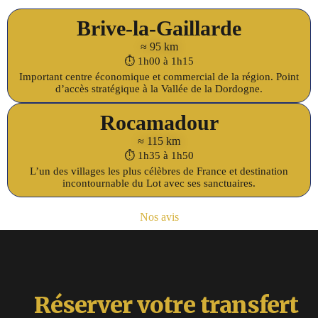
Brive-la-Gaillarde
≈ 95 km
⏱️ 1h00 à 1h15
Important centre économique et commercial de la région. Point
d’accès stratégique à la Vallée de la Dordogne.
Rocamadour
≈ 115 km
⏱️ 1h35 à 1h50
L’un des villages les plus célèbres de France et destination
incontournable du Lot avec ses sanctuaires.
Nos avis
Réserver votre transfert