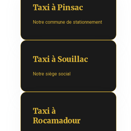
Taxi à Pinsac
Notre commune de stationnement
Taxi à Souillac
Notre siège social
Taxi à
Rocamadour